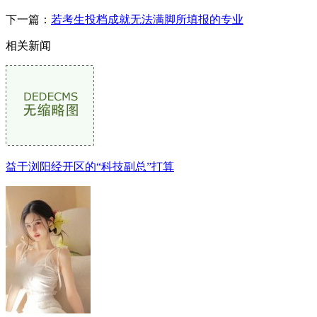
下一篇：
若考生投档成就无法满脚所填报的专业
相关新闻
益于浏阳经开区的“科技副总”打算