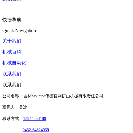
快捷导航
Quick Navigation
关于我们
机械百科
机械自动化
联系我们
联系我们
公司名称：吉林bevictor伟德官网矿山机械有限责任公司
联系人：吴冰
联系方式：
13944253180
0432-64824939