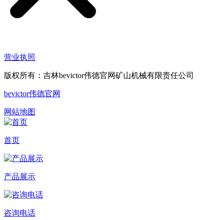
营业执照
版权所有：吉林bevictor伟德官网矿山机械有限责任公司
bevictor伟德官网
网站地图
首页
产品展示
咨询电话