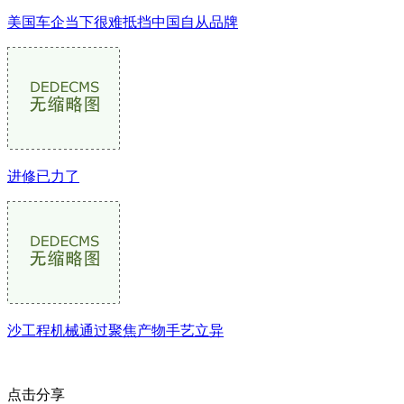
美国车企当下很难抵挡中国自从品牌
进修已力了
沙工程机械通过聚焦产物手艺立异
点击分享