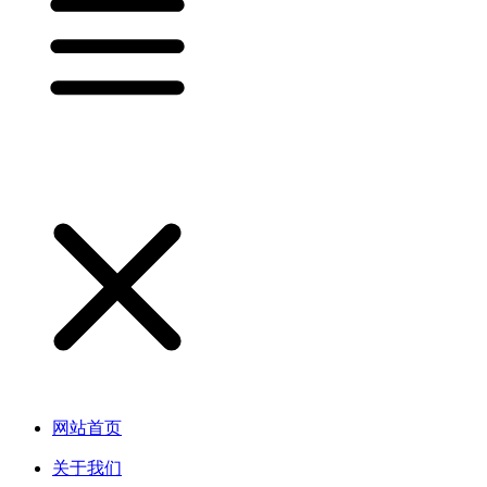
网站首页
关于我们