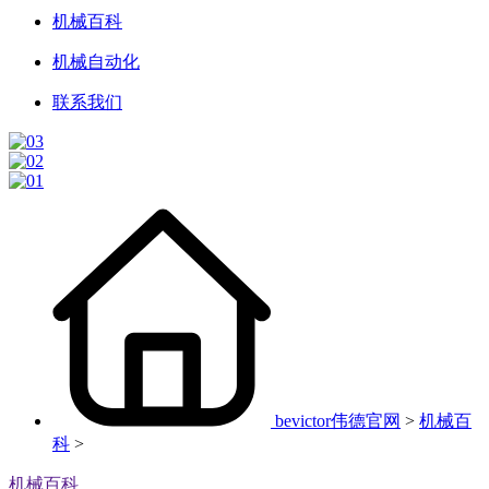
机械百科
机械自动化
联系我们
bevictor伟德官网
>
机械百
科
>
机械百科