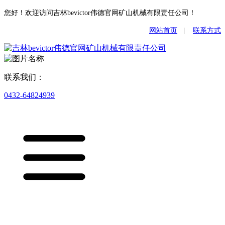
您好！欢迎访问吉林bevictor伟德官网矿山机械有限责任公司！
网站首页
|
联系方式
联系我们：
0432-64824939