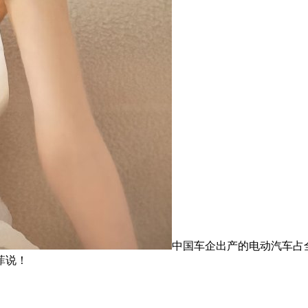
中国车企出产的电动汽车占
菲说！