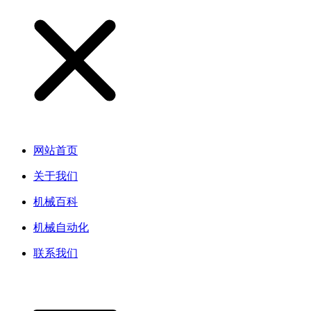
网站首页
关于我们
机械百科
机械自动化
联系我们