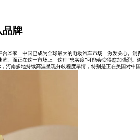
从品牌
25家，中国已成为全球最大的电动汽车市场，激发关心。消费
。而正在这一市场上，这种“忠实度”可能会变得愈加强烈。连日来
7日刊文称，河南多地持续高温呈现分歧程度旱情，特别是正在美国对中