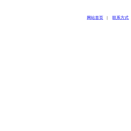
网站首页
|
联系方式