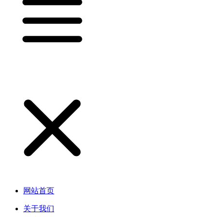
网站首页
关于我们