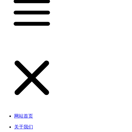
网站首页
关于我们