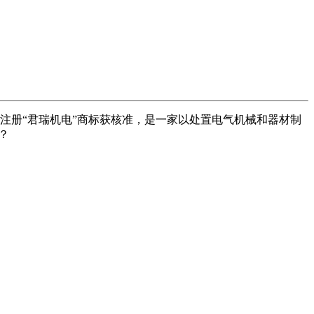
注册“君瑞机电”商标获核准，是一家以处置电气机械和器材制
？