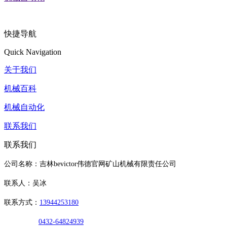
快捷导航
Quick Navigation
关于我们
机械百科
机械自动化
联系我们
联系我们
公司名称：吉林bevictor伟德官网矿山机械有限责任公司
联系人：吴冰
联系方式：
13944253180
0432-64824939