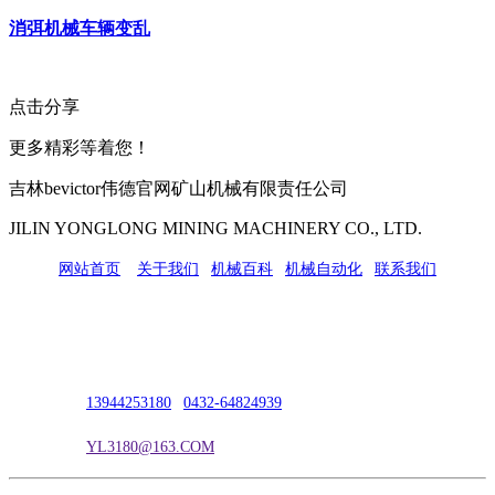
消弭机械车辆变乱
点击分享
更多精彩等着您！
吉林bevictor伟德官网矿山机械有限责任公司
JILIN YONGLONG MINING MACHINERY CO., LTD.
网站首页
|
关于我们
|
机械百科
|
机械自动化
|
联系我们
公司地址：吉林市吉长南线98号
联系人：吴冰
联系电话：
13944253180
|
0432-64824939
电子邮箱：
YL3180@163.COM