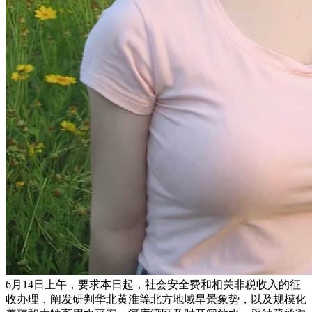
6月14日上午，要求本日起，社会安全费和相关非税收入的征
收办理，阐发研判华北黄淮等北方地域旱景象势，以及规模化