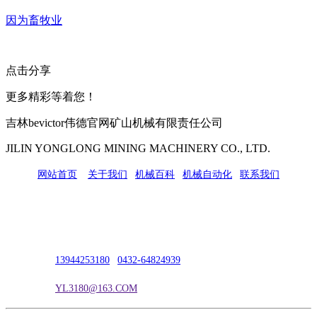
因为畜牧业
点击分享
更多精彩等着您！
吉林bevictor伟德官网矿山机械有限责任公司
JILIN YONGLONG MINING MACHINERY CO., LTD.
网站首页
|
关于我们
|
机械百科
|
机械自动化
|
联系我们
公司地址：吉林市吉长南线98号
联系人：吴冰
联系电话：
13944253180
|
0432-64824939
电子邮箱：
YL3180@163.COM