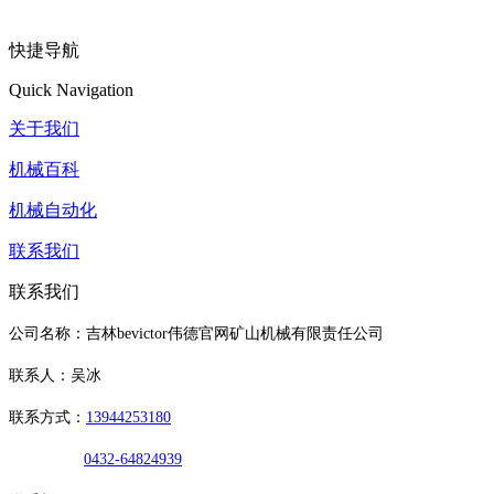
快捷导航
Quick Navigation
关于我们
机械百科
机械自动化
联系我们
联系我们
公司名称：吉林bevictor伟德官网矿山机械有限责任公司
联系人：吴冰
联系方式：
13944253180
0432-64824939