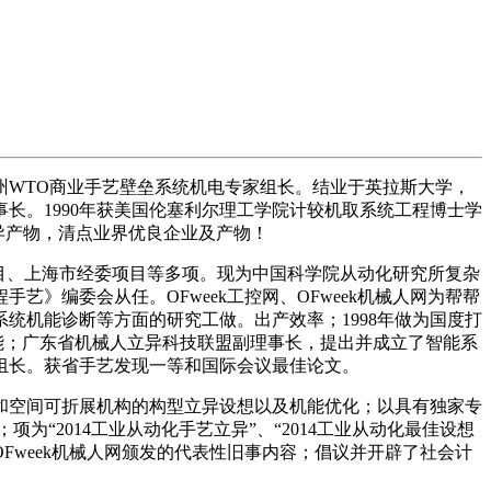
WTO商业手艺壁垒系统机电专家组长。结业于英拉斯大学，
长。1990年获美国伦塞利尔理工学院计较机取系统工程博士学
立异产物，清点业界优良企业及产物！
目、上海市经委项目等多项。现为中国科学院从动化研究所复杂
》编委会从任。OFweek工控网、OFweek机械人网为帮帮
系统机能诊断等方面的研究工做。出产效率；1998年做为国度打
能；广东省机械人立异科技联盟副理事长，提出并成立了智能系
组长。获省手艺发现一等和国际会议最佳论文。
空间可折展机构的构型立异设想以及机能优化；以具有独家专
“2014工业从动化手艺立异”、“2014工业从动化最佳设想
、OFweek机械人网颁发的代表性旧事内容；倡议并开辟了社会计