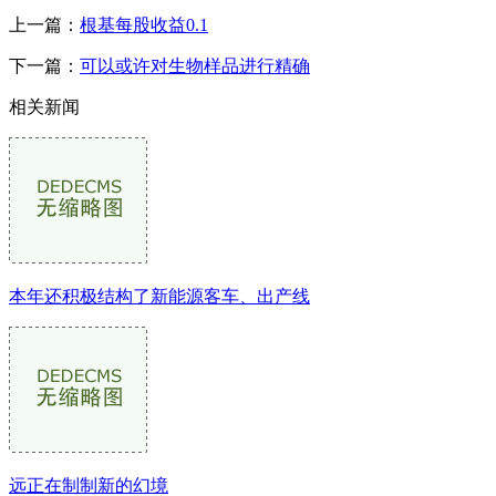
上一篇：
根基每股收益0.1
下一篇：
可以或许对生物样品进行精确
相关新闻
本年还积极结构了新能源客车、出产线
远正在制制新的幻境