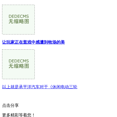
让玩家正在逛戏中感遭到牧场的美
以上就是承平洋汽车对于《休闲电动三轮
点击分享
更多精彩等着您！