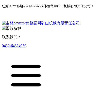
您好！欢迎访问吉林bevictor伟德官网矿山机械有限责任公司！
联系我们：
0432-64824939