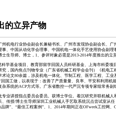
推出的立异产物
机电行业协会副会长兼秘书长、广州市发现协会副会长、广州
事、中国从动化学会理事、中国机电一体化手艺使用协会副理事
士生导师。博士，1、参评对象必需是2013-2014年度推出的
科学基金项目、教育部留学回国人员科研基金、上海市科委项
，国内焦点刊物专业（广东省机械工程学会会刊）《机电工程手艺
学术论文80余篇，涉及机电一体化、节制工程、医学工程、工业
人才回国工做，以表现于：改善了产质量量、良率、平安和利用机
复杂系统的ACP方式等。广东省数控一代严沉专项专家组常务副
专业讲授指点委员会委员。获博士学位。着沉研究并联机械人和
传授/博士生导师深圳工业机械人手艺取系统沉点尝试室从任；项为
牌”、“最佳工程案例”、1、2014年期间正在OFweek工控网