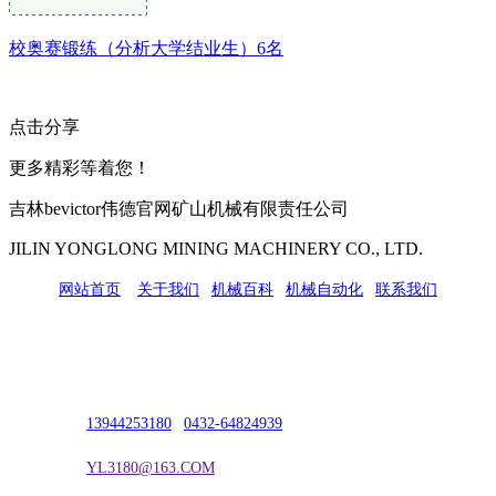
校奥赛锻练（分析大学结业生）6名
点击分享
更多精彩等着您！
吉林bevictor伟德官网矿山机械有限责任公司
JILIN YONGLONG MINING MACHINERY CO., LTD.
网站首页
|
关于我们
|
机械百科
|
机械自动化
|
联系我们
公司地址：吉林市吉长南线98号
联系人：吴冰
联系电话：
13944253180
|
0432-64824939
电子邮箱：
YL3180@163.COM