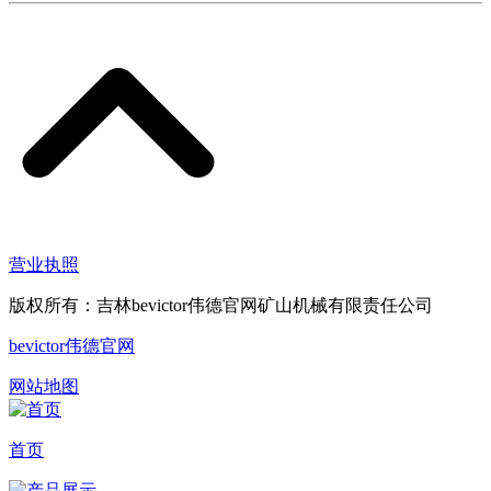
营业执照
版权所有：吉林bevictor伟德官网矿山机械有限责任公司
bevictor伟德官网
网站地图
首页