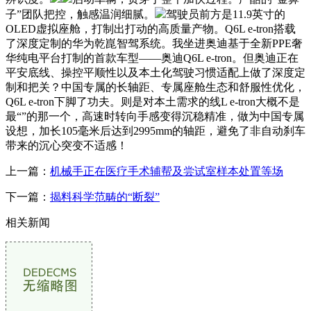
子”团队把控，触感温润细腻。
驾驶员前方是11.9英寸的
OLED虚拟座舱，打制出打动的高质量产物。Q6L e-tron搭载
了深度定制的华为乾崑智驾系统。我坐进奥迪基于全新PPE奢
华纯电平台打制的首款车型——奥迪Q6L e-tron。但奥迪正在
平安底线、操控平顺性以及本土化驾驶习惯适配上做了深度定
制和把关？中国专属的长轴距、专属座舱生态和舒服性优化，
Q6L e-tron下脚了功夫。则是对本土需求的线L e-tron大概不是
最“”的那一个，高速时转向手感变得沉稳精准，做为中国专属
设想，加长105毫米后达到2995mm的轴距，避免了非自动刹车
带来的沉心突变不适感！
上一篇：
机械手正在医疗手术辅帮及尝试室样本处置等场
下一篇：
揭料科学范畴的“断裂”
相关新闻