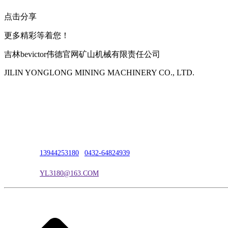
点击分享
更多精彩等着您！
吉林bevictor伟德官网矿山机械有限责任公司
JILIN YONGLONG MINING MACHINERY CO., LTD.
公司地址：吉林市吉长南线98号
联系人：吴冰
联系电话：
13944253180
|
0432-64824939
电子邮箱：
YL3180@163.COM