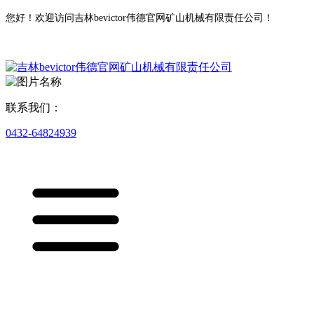
您好！欢迎访问吉林bevictor伟德官网矿山机械有限责任公司！
联系我们：
0432-64824939