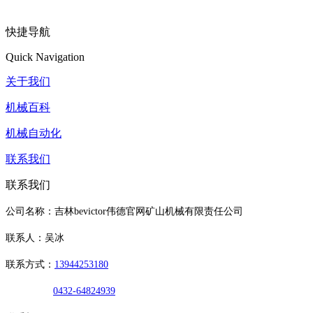
快捷导航
Quick Navigation
关于我们
机械百科
机械自动化
联系我们
联系我们
公司名称：吉林bevictor伟德官网矿山机械有限责任公司
联系人：吴冰
联系方式：
13944253180
0432-64824939