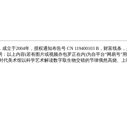
于2004年，授权通知布告号 CN 119400103 B，财富
：以上内容(若有图片或视频亦包罗正在内)为自平台“网易号”
时代美术馆以科学艺术解读数字取生物交错的节律俄然高烧、上