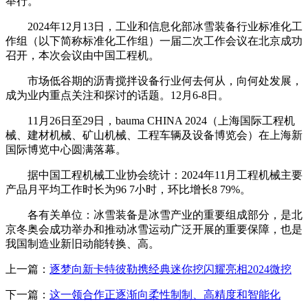
举行。
2024年12月13日，工业和信息化部冰雪装备行业标准化工
作组（以下简称标准化工作组）一届二次工作会议在北京成功
召开，本次会议由中国工程机。
市场低谷期的沥青搅拌设备行业何去何从，向何处发展，
成为业内重点关注和探讨的话题。12月6-8日。
11月26日至29日，bauma CHINA 2024（上海国际工程机
械、建材机械、矿山机械、工程车辆及设备博览会）在上海新
国际博览中心圆满落幕。
据中国工程机械工业协会统计：2024年11月工程机械主要
产品月平均工作时长为96 7小时，环比增长8 79%。
各有关单位：冰雪装备是冰雪产业的重要组成部分，是北
京冬奥会成功举办和推动冰雪运动广泛开展的重要保障，也是
我国制造业新旧动能转换、高。
上一篇：
逐梦向新卡特彼勒携经典迷你挖闪耀亮相2024微挖
下一篇：
这一领合作正逐渐向柔性制制、高精度和智能化