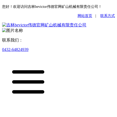
您好！欢迎访问吉林bevictor伟德官网矿山机械有限责任公司！
网站首页
|
联系方式
联系我们：
0432-64824939