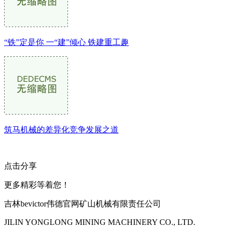
“铁”定是你 一“建”倾心 铁建重工趣
筑马机械的差异化竞争发展之道
点击分享
更多精彩等着您！
吉林bevictor伟德官网矿山机械有限责任公司
JILIN YONGLONG MINING MACHINERY CO., LTD.