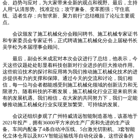
会、趋势与应对，为大家带来全新的观点和视野。最后，主持
人用“认清形势、找准定位；攻守兼备、变革图强；守住底
线、适者生存；向智求新、聚力前行”总结概括了论坛主要观
点。
会议颁发了施工机械化分会顾问聘书、施工机械专家证书
和专家委员会专家证书，正式聘请施工机械化分会上届秘书长
吴学松为本届理事会顾问。
最后，副会长米成宏对本次会议进行了总结，他表示，今
天这些议题处处彰显着科技创新对行业进步的巨大推动作用。
这些前沿技术的探讨和应用将为我们推动施工机械化技术的进
步提供有力的支撑和保障。通过今天的交流和讨论，我们相
信，每一位与会者都能感受到施工机械化领域的创新活力和无
限潜力。随着科技的不断发展，施工机械化行业正迎来前所未
有的发展机遇。我们相信，在大家的共同努力下，我们一定能
够推动施工机械化行业实现更加繁荣、可持续的发展。
会议还组织参观了广州特威清远智能制造基地，该基地于
2021年投产，拥有36000平方米的生产厂房和先进的生产设
备。车间内配备了4条自动冲压线、5台激光切割机、3套智能
化立体仓库以及RGV智能运输线等自动化设备。这些设备的