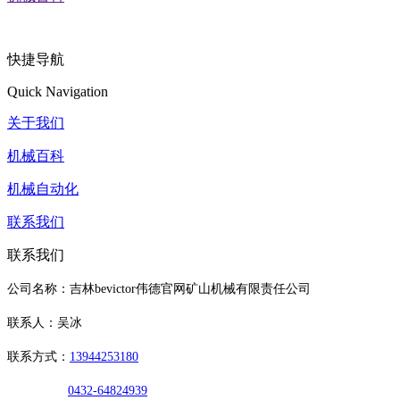
快捷导航
Quick Navigation
关于我们
机械百科
机械自动化
联系我们
联系我们
公司名称：吉林bevictor伟德官网矿山机械有限责任公司
联系人：吴冰
联系方式：
13944253180
0432-64824939