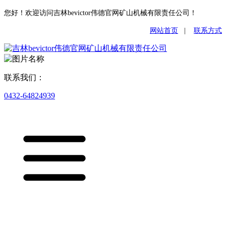
您好！欢迎访问吉林bevictor伟德官网矿山机械有限责任公司！
网站首页
|
联系方式
联系我们：
0432-64824939