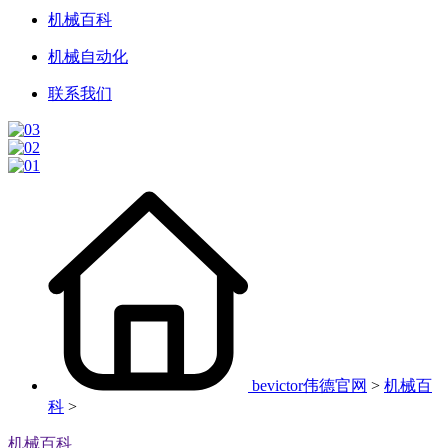
机械百科
机械自动化
联系我们
bevictor伟德官网
>
机械百
科
>
机械百科