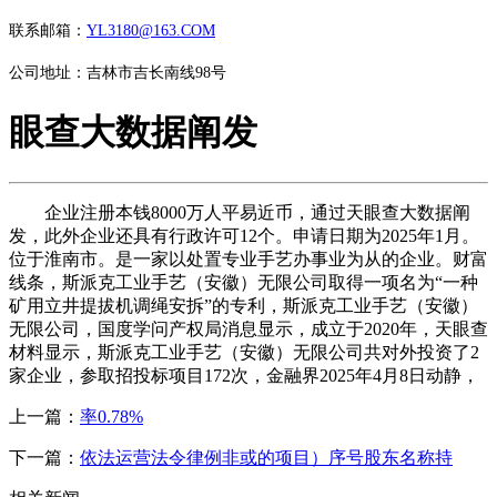
联系邮箱：
YL3180@163.COM
公司地址：吉林市吉长南线98号
眼查大数据阐发
企业注册本钱8000万人平易近币，通过天眼查大数据阐
发，此外企业还具有行政许可12个。申请日期为2025年1月。
位于淮南市。是一家以处置专业手艺办事业为从的企业。财富
线条，斯派克工业手艺（安徽）无限公司取得一项名为“一种
矿用立井提拔机调绳安拆”的专利，斯派克工业手艺（安徽）
无限公司，国度学问产权局消息显示，成立于2020年，天眼查
材料显示，斯派克工业手艺（安徽）无限公司共对外投资了2
家企业，参取招投标项目172次，金融界2025年4月8日动静，
上一篇：
率0.78%
下一篇：
依法运营法令律例非或的项目）序号股东名称持