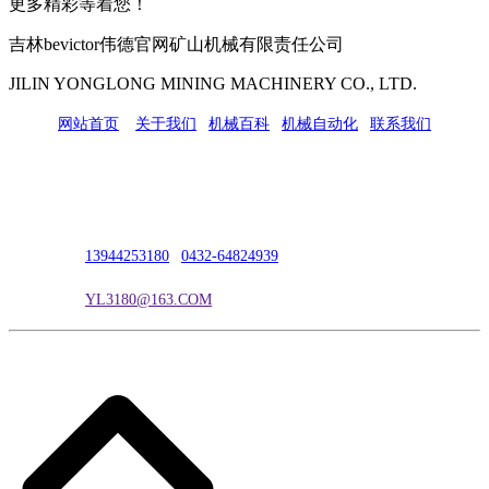
更多精彩等着您！
吉林bevictor伟德官网矿山机械有限责任公司
JILIN YONGLONG MINING MACHINERY CO., LTD.
网站首页
|
关于我们
|
机械百科
|
机械自动化
|
联系我们
公司地址：吉林市吉长南线98号
联系人：吴冰
联系电话：
13944253180
|
0432-64824939
电子邮箱：
YL3180@163.COM