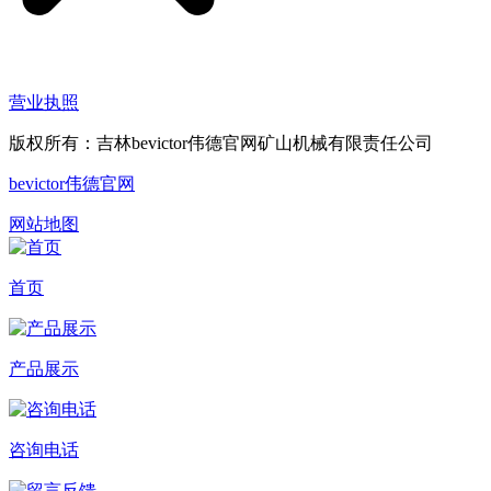
营业执照
版权所有：吉林bevictor伟德官网矿山机械有限责任公司
bevictor伟德官网
网站地图
首页
产品展示
咨询电话